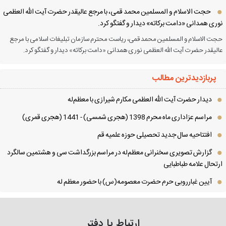
حجت الاسلام و المسلمین محمد قمی، با مرجع عالیقدر حضرت آیت الله العظمی
ری همدانی «دامت برکاته» دیدار و گفتگو کرد.
ت الاسلام و المسلمین محمد قمی، ریاست محترم سازمان تبلیغات اسلامی با مرجع
لیقدر حضرت آیت الله العظمی نوری همدانی «دامت برکاته» دیدار و گفتگو کرد.
پربازدیدترین مطالب
دیدار حضرت آیت الله العظمی مكارم شیرازی با معظم‌له
مراسم عزاداری ماه محرم 1398 (هجری شمسی) - 1441 (هجری قمری)
افتتاحیه سال جدید تحصیلی حوزه علمیه قم
گزارش تصویری سخنرانی معظم‌له در مراسم بزرگداشت سی و هشتمین سالگرد
تحال علامه طباطبایی
آیین غبارروبی حرم حضرت معصومه(س) با حضور معظم له
ارتباط با دفتر