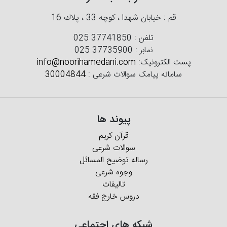
قم : خیابان شهدا ، كوچه 33 ، پلاك 16
تلفن :
025 37741850
نمابر :
025 37735900
پست الکترونیک:
info@noorihamedani.com
سامانه پیامک سوالات شرعی :
30004844
پیوند ها
قرآن کریم
سوالات شرعی
رساله توضیح المسائل
وجوه شرعی
تالیفات
دروس خارج فقه
شبکه های اجتماعی