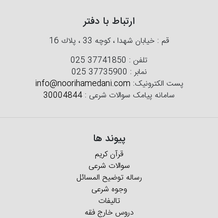
ارتباط با دفتر
قم : خیابان شهدا ، كوچه 33 ، پلاك 16
تلفن :
025 37741850
نمابر :
025 37735900
پست الکترونیک:
info@noorihamedani.com
سامانه پیامک سوالات شرعی :
30004844
پیوند ها
قرآن کریم
سوالات شرعی
رساله توضیح المسائل
وجوه شرعی
تالیفات
دروس خارج فقه