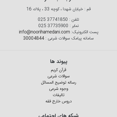
قم : خیابان شهدا ، كوچه 33 ، پلاك 16
تلفن :
025 37741850
نمابر :
025 37735900
پست الکترونیک:
info@noorihamedani.com
سامانه پیامک سوالات شرعی :
30004844
پیوند ها
قرآن کریم
سوالات شرعی
رساله توضیح المسائل
وجوه شرعی
تالیفات
دروس خارج فقه
شبکه های اجتماعی