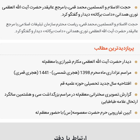
حجت الاسلام و المسلمین محمد قمی، با مرجع عالیقدر حضرت آیت الله العظمی
ری همدانی «دامت برکاته» دیدار و گفتگو کرد.
ت الاسلام و المسلمین محمد قمی، ریاست محترم سازمان تبلیغات اسلامی با مرجع
لیقدر حضرت آیت الله العظمی نوری همدانی «دامت برکاته» دیدار و گفتگو کرد.
پربازدیدترین مطالب
دیدار حضرت آیت الله العظمی مكارم شیرازی با معظم‌له
مراسم عزاداری ماه محرم 1398 (هجری شمسی) - 1441 (هجری قمری)
افتتاحیه سال جدید تحصیلی حوزه علمیه قم
گزارش تصویری سخنرانی معظم‌له در مراسم بزرگداشت سی و هشتمین سالگرد
تحال علامه طباطبایی
آیین غبارروبی حرم حضرت معصومه(س) با حضور معظم له
ارتباط با دفتر