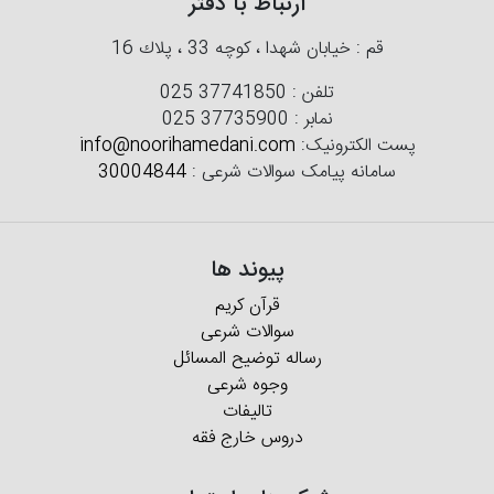
ارتباط با دفتر
قم : خیابان شهدا ، كوچه 33 ، پلاك 16
تلفن :
025 37741850
نمابر :
025 37735900
پست الکترونیک:
info@noorihamedani.com
سامانه پیامک سوالات شرعی :
30004844
پیوند ها
قرآن کریم
سوالات شرعی
رساله توضیح المسائل
وجوه شرعی
تالیفات
دروس خارج فقه