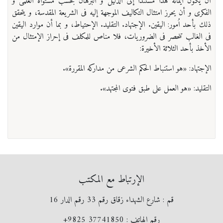
أن يكون ايمانه هذا مستنداً إلی الدليل و البرهان بحسب مستواه العلمی و
الفكری و أن يحرز امتثال التكاليف الموجهة إليه فی الشريعة المقدسة، و يتحقق
ذلك بأحد اُمور: اليقين. الإجتهاد. التقليد. الإحتياط، و بما أن موارد اليقين
فی الغالب تنحصر فی الضروريات، فلا مناص للمكلف فی إحراز الإمتثال من
الأخذ بأحد الثلاثة الأخيرة:
الإجتهاد: «هو استنباط الحكم الشرعی من مداركه المقررة».
التقليد: «هو العمل علی طبق فتوی المجتهد».
الإرتباط مع المكتب
قم : شارع الشهداء زقاق رقم 33 رقم الدار 16
رقم الهاتف :
+9825 37741850