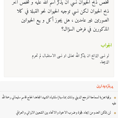
شخص ذبح الحيوان نسي ان يذكر اسم الله عليه و شخص اخر
ذبح الحيوان لكن نسي توجيه الحيوان نحو القبلة في كلا
الصورتين غیر عامدین ، هل يجوز أكل و بيع الحيوانين
المذكورين في فرض السؤال؟
الجواب
لو نسی الذابح ان یذکر الله تعالی او نسی الاستقبال لم تحرم
الذبیحة.
پربازدیدترین
برقية تعزية لسماحة المرجع الديني وذلك بمناسبة إستشهاد الشهيد المجاهد الحاج قاسم سليماني رحمة الله
ه
لن يتمكن العدو من ايجاد فجوة و ضرب الاخوة و الاتحاد بين الشعبين الايراني و العراقي