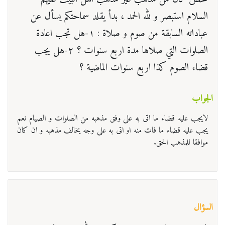
السلام استبصر و لله الحمد ، بدأ يقلد سماحتكم يسأل عن
عباداته السابقة من صوم و صلاة : ۱-هل تجب اعادة
الصلوات التي صلاها مدة اربع سنوات ؟ ۲-هل يجب
قضاء الصوم كذا اربع سنوات الماضية ؟
الجواب
لایجب علیه قضاء ما اتی به علی وفق مذهبه من الصلوات و الصیام نعم
یجب علیه قضاء ما فات منه او اتی به علی وجه یخالف مذهبه و ان کان
موافقا للمذهب الحق.
السؤال