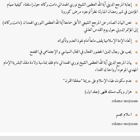
إجابة المرجع الديني آية الله العظمى الشيخ نوري الهمداني دامت بركاته حول إستفتاء كيفية صيام
مؤمنين في شهر رمضان المبارك نظراً لوجود مرض كورونا
نص البيان الصادر عن المرجع الشيعي الأعلى سماحة آية الله العظمى النوري الهمدان (دامت بركاته)
ی المؤتمر الدولي حول یوم القدس العالمي
إتحاد الإمة الإسلامية يقف مانعاً امام نفوذ العدو وتآثيراته
يجب على رجال الدين الحضور الفعال في المجال السياسي و الإجتماعي في المجتمع
بيان المرجع الديني آية الله العظمى الشيخ نوري الهمداني دام ظله بمناسبة ولادة منقذ البشرية الإمام
مهدي الموعود أرواحنا له الفداء
عدم سكوت علماء الإسلام على جريمة "صفقة القرن"
هزار و یک مسئله فقهی (جلد اول)
eslame-mojss
اسلام مجسم
eslame-mojss