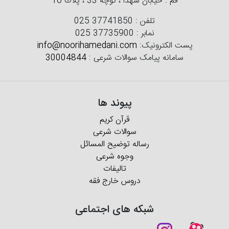
قم : خیابان شهدا ، كوچه 33 ، پلاك 16
تلفن :
025 37741850
نمابر :
025 37735900
پست الکترونیک:
info@noorihamedani.com
سامانه پیامک سوالات شرعی :
30004844
پیوند ها
قرآن کریم
سوالات شرعی
رساله توضیح المسائل
وجوه شرعی
تالیفات
دروس خارج فقه
شبکه های اجتماعی