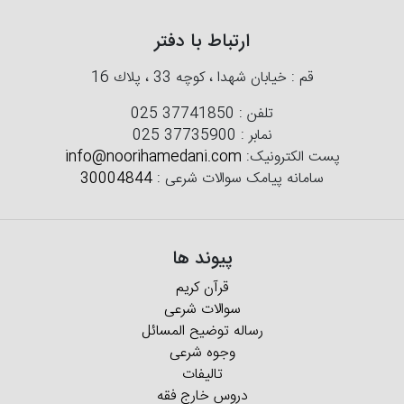
ارتباط با دفتر
قم : خیابان شهدا ، كوچه 33 ، پلاك 16
تلفن :
025 37741850
نمابر :
025 37735900
پست الکترونیک:
info@noorihamedani.com
سامانه پیامک سوالات شرعی :
30004844
پیوند ها
قرآن کریم
سوالات شرعی
رساله توضیح المسائل
وجوه شرعی
تالیفات
دروس خارج فقه