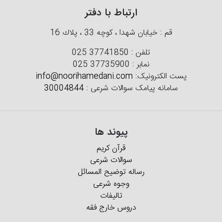
ارتباط با دفتر
قم : خیابان شهدا ، كوچه 33 ، پلاك 16
تلفن :
025 37741850
نمابر :
025 37735900
پست الکترونیک:
info@noorihamedani.com
سامانه پیامک سوالات شرعی :
30004844
پیوند ها
قرآن کریم
سوالات شرعی
رساله توضیح المسائل
وجوه شرعی
تالیفات
دروس خارج فقه