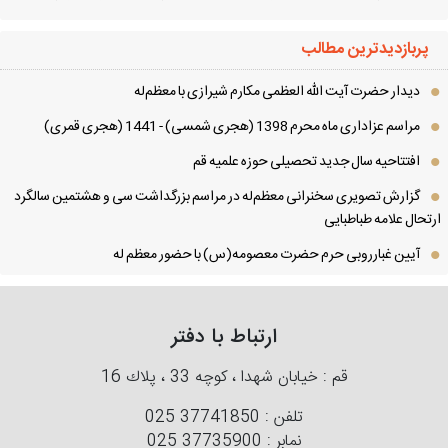
پربازدیدترین مطالب
دیدار حضرت آیت الله العظمی مكارم شیرازی با معظم‌له
مراسم عزاداری ماه محرم 1398 (هجری شمسی) - 1441 (هجری قمری)
افتتاحیه سال جدید تحصیلی حوزه علمیه قم
گزارش تصویری سخنرانی معظم‌له در مراسم بزرگداشت سی و هشتمین سالگرد
تحال علامه طباطبایی
آیین غبارروبی حرم حضرت معصومه(س) با حضور معظم له
ارتباط با دفتر
قم : خیابان شهدا ، كوچه 33 ، پلاك 16
تلفن :
025 37741850
نمابر :
025 37735900