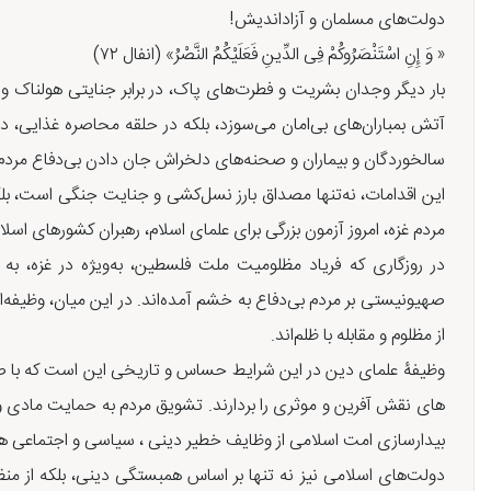
دولت‌های مسلمان و آزاداندیش!
« وَ إِنِ اسْتَنْصَرُوكُمْ فِی الدِّینِ فَعَلَیْكُمُ النَّصْرُ» (انفال ۷۲)
بار دیگر وجدان بشریت و فطرت‌های پاک، در برابر جنایتی هولناک و
آتش بمباران‌های بی‌امان می‌سوزد، بلکه در حلقه محاصره غذایی، دا
سالخوردگان و بیماران و صحنه‌های دلخراش جان دادن بی‌دفاع مردم بی‌گ
این اقدامات، نه‌تنها مصداق بارز نسل‌کشی و جنایت جنگی است، بلک
مردم غزه، امروز آزمون بزرگی برای علمای اسلام، رهبران کشورهای اسل
در روزگاری که فریاد مظلومیت ملت فلسطین، به‌ویژه در غزه، به
صهیونیستی بر مردم بی‌دفاع به خشم آمده‌اند. در این میان، وظیفه
از مظلوم و مقابله با ظلم‌اند.
وظیفۀ علمای دین در این شرایط حساس و تاریخی این است که با ص
های نقش آفرین و موثری را بردارند. تشویق مردم به حمایت مادی و
بیدارسازی امت اسلامی از وظایف خطیر دینی ، سیاسی و اجتماعی هم
دولت‌های اسلامی نیز نه تنها بر اساس همبستگی دینی، بلکه از من