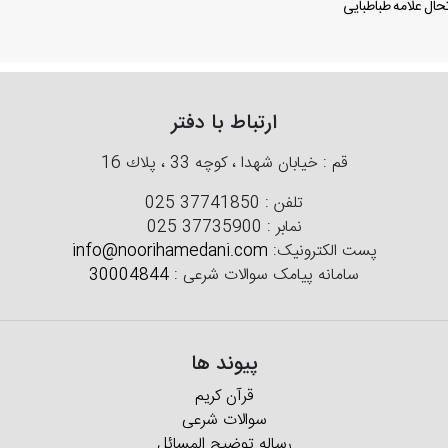
ال علامه طباطبایی
ارتباط با دفتر
قم : خیابان شهدا ، كوچه 33 ، پلاك 16
تلفن :
025 37741850
نمابر :
025 37735900
پست الکترونیک:
info@noorihamedani.com
سامانه پیامک سوالات شرعی :
30004844
پیوند ها
قرآن کریم
سوالات شرعی
رساله توضیح المسائل