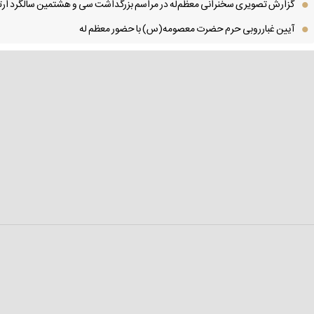
گزارش تصویری سخنرانی معظم‌له در مراسم بزرگداشت سی و هشتمین سالگرد ارتح
آیین غبارروبی حرم حضرت معصومه(س) با حضور معظم له