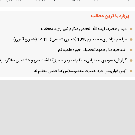
پربازدیدترین مطالب
دیدار حضرت آیت الله العظمی مكارم شیرازی با معظم‌له
مراسم عزاداری ماه محرم 1398 (هجری شمسی) - 1441 (هجری قمری)
افتتاحیه سال جدید تحصیلی حوزه علمیه قم
گزارش تصویری سخنرانی معظم‌له در مراسم بزرگداشت سی و هشتمین سالگرد ارتح
آیین غبارروبی حرم حضرت معصومه(س) با حضور معظم له