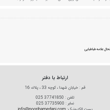
ال علامه طباطبایی
ارتباط با دفتر
قم : خیابان شهدا ، كوچه 33 ، پلاك 16
تلفن :
025 37741850
نمابر :
025 37735900
پست الکترونیک:
info@noorihamedani.com