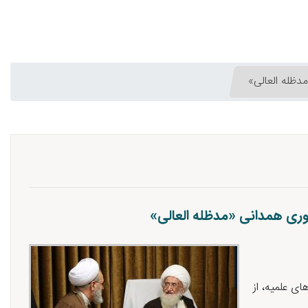
مدظله العالی»
نوری همدانی «مدظله العالی»
ای علمیه، از