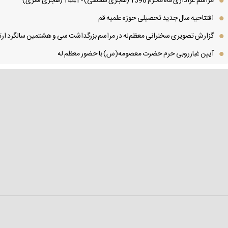
مراسم عزاداری ماه محرم 1398 (هجری شمسی) - 1441 (هجری قمری)
افتتاحیه سال جدید تحصیلی حوزه علمیه قم
گزارش تصویری سخنرانی معظم‌له در مراسم بزرگداشت سی و هشتمین سالگرد ارتح
آیین غبارروبی حرم حضرت معصومه(س) با حضور معظم له