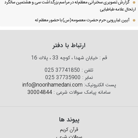
گزارش تصویری سخنرانی معظم‌له در مراسم بزرگداشت سی و هشتمین سالگرد
تحال علامه طباطبایی
آیین غبارروبی حرم حضرت معصومه(س) با حضور معظم له
ارتباط با دفتر
قم : خیابان شهدا ، كوچه 33 ، پلاك 16
تلفن :
025 37741850
نمابر :
025 37735900
پست الکترونیک:
info@noorihamedani.com
سامانه پیامک سوالات شرعی :
30004844
پیوند ها
قرآن کریم
سوالات شرعی