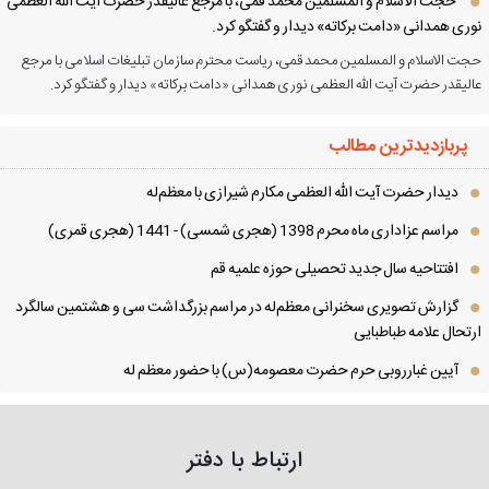
حجت الاسلام و المسلمین محمد قمی، با مرجع عالیقدر حضرت آیت الله العظمی
ری همدانی «دامت برکاته» دیدار و گفتگو کرد.
ت الاسلام و المسلمین محمد قمی، ریاست محترم سازمان تبلیغات اسلامی با مرجع
لیقدر حضرت آیت الله العظمی نوری همدانی «دامت برکاته» دیدار و گفتگو کرد.
پربازدیدترین مطالب
دیدار حضرت آیت الله العظمی مكارم شیرازی با معظم‌له
مراسم عزاداری ماه محرم 1398 (هجری شمسی) - 1441 (هجری قمری)
افتتاحیه سال جدید تحصیلی حوزه علمیه قم
گزارش تصویری سخنرانی معظم‌له در مراسم بزرگداشت سی و هشتمین سالگرد
تحال علامه طباطبایی
آیین غبارروبی حرم حضرت معصومه(س) با حضور معظم له
ارتباط با دفتر