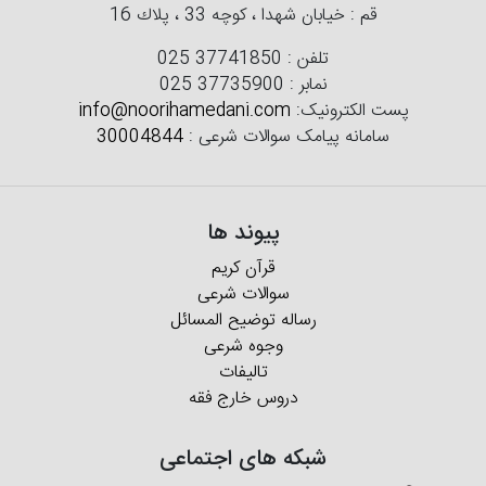
قم : خیابان شهدا ، كوچه 33 ، پلاك 16
تلفن :
025 37741850
نمابر :
025 37735900
پست الکترونیک:
info@noorihamedani.com
سامانه پیامک سوالات شرعی :
30004844
پیوند ها
قرآن کریم
سوالات شرعی
رساله توضیح المسائل
وجوه شرعی
تالیفات
دروس خارج فقه
شبکه های اجتماعی