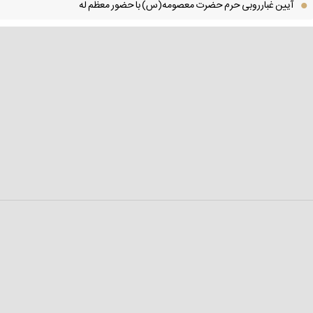
آیین غبارروبی حرم حضرت معصومه(س) با حضور معظم له