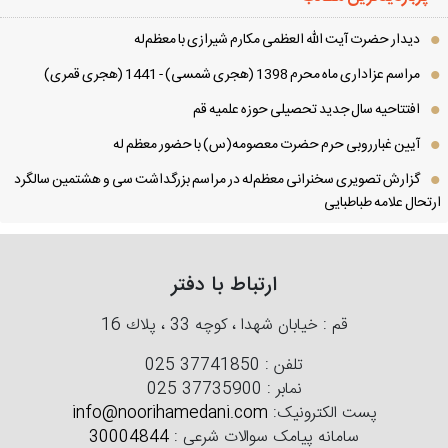
دیدار حضرت آیت الله العظمی مكارم شیرازی با معظم‌له
مراسم عزاداری ماه محرم 1398 (هجری شمسی) - 1441 (هجری قمری)
افتتاحیه سال جدید تحصیلی حوزه علمیه قم
آیین غبارروبی حرم حضرت معصومه(س) با حضور معظم له
گزارش تصویری سخنرانی معظم‌له در مراسم بزرگداشت سی و هشتمین سالگرد
تحال علامه طباطبایی
ارتباط با دفتر
قم : خیابان شهدا ، كوچه 33 ، پلاك 16
تلفن :
025 37741850
نمابر :
025 37735900
پست الکترونیک:
info@noorihamedani.com
سامانه پیامک سوالات شرعی :
30004844