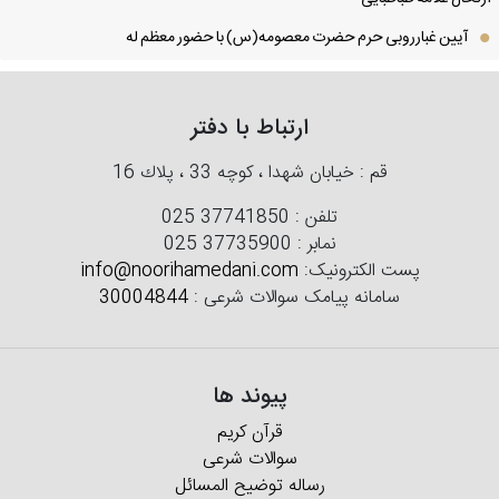
آیین غبارروبی حرم حضرت معصومه(س) با حضور معظم له
ارتباط با دفتر
قم : خیابان شهدا ، كوچه 33 ، پلاك 16
تلفن :
025 37741850
نمابر :
025 37735900
پست الکترونیک:
info@noorihamedani.com
سامانه پیامک سوالات شرعی :
30004844
پیوند ها
قرآن کریم
سوالات شرعی
رساله توضیح المسائل