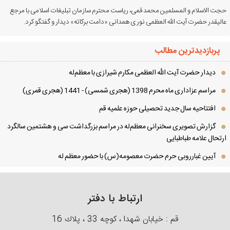
ت الاسلام و المسلمین محمد قمی، ریاست محترم سازمان تبلیغات اسلامی با مرجع
لیقدر حضرت آیت الله العظمی نوری همدانی «دامت برکاته» دیدار و گفتگو کرد.
پربازدیدترین مطالب
دیدار حضرت آیت الله العظمی مكارم شیرازی با معظم‌له
مراسم عزاداری ماه محرم 1398 (هجری شمسی) - 1441 (هجری قمری)
افتتاحیه سال جدید تحصیلی حوزه علمیه قم
گزارش تصویری سخنرانی معظم‌له در مراسم بزرگداشت سی و هشتمین سالگرد
تحال علامه طباطبایی
آیین غبارروبی حرم حضرت معصومه(س) با حضور معظم له
ارتباط با دفتر
قم : خیابان شهدا ، كوچه 33 ، پلاك 16