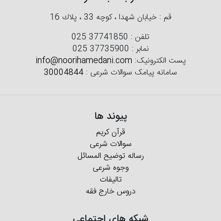
قم : خیابان شهدا ، كوچه 33 ، پلاك 16
تلفن :
025 37741850
نمابر :
025 37735900
پست الکترونیک:
info@noorihamedani.com
سامانه پیامک سوالات شرعی :
30004844
پیوند ها
قرآن کریم
سوالات شرعی
رساله توضیح المسائل
وجوه شرعی
تالیفات
دروس خارج فقه
شبکه های اجتماعی