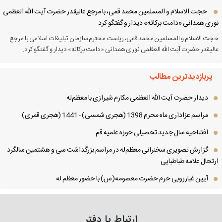
حجت الاسلام و المسلمین محمد قمی، با مرجع عالیقدر حضرت آیت الله العظمی
ری همدانی «دامت برکاته» دیدار و گفتگو کرد.
ت الاسلام و المسلمین محمد قمی، ریاست محترم سازمان تبلیغات اسلامی با مرجع
لیقدر حضرت آیت الله العظمی نوری همدانی «دامت برکاته» دیدار و گفتگو کرد.
پربازدیدترین مطالب
دیدار حضرت آیت الله العظمی مكارم شیرازی با معظم‌له
مراسم عزاداری ماه محرم 1398 (هجری شمسی) - 1441 (هجری قمری)
افتتاحیه سال جدید تحصیلی حوزه علمیه قم
گزارش تصویری سخنرانی معظم‌له در مراسم بزرگداشت سی و هشتمین سالگرد
تحال علامه طباطبایی
آیین غبارروبی حرم حضرت معصومه(س) با حضور معظم له
ارتباط با دفتر