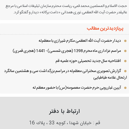
ت الاسلام و المسلمین محمد قمی، ریاست محترم سازمان تبلیغات اسلامی با مرجع
لیقدر حضرت آیت الله العظمی نوری همدانی «دامت برکاته» دیدار و گفتگو کرد.
پربازدیدترین مطالب
دیدار حضرت آیت الله العظمی مكارم شیرازی با معظم‌له
مراسم عزاداری ماه محرم 1398 (هجری شمسی) - 1441 (هجری قمری)
افتتاحیه سال جدید تحصیلی حوزه علمیه قم
گزارش تصویری سخنرانی معظم‌له در مراسم بزرگداشت سی و هشتمین سالگرد
تحال علامه طباطبایی
آیین غبارروبی حرم حضرت معصومه(س) با حضور معظم له
ارتباط با دفتر
قم : خیابان شهدا ، كوچه 33 ، پلاك 16