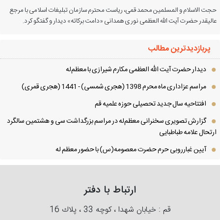
ت الاسلام و المسلمین محمد قمی، ریاست محترم سازمان تبلیغات اسلامی با مرجع
لیقدر حضرت آیت الله العظمی نوری همدانی «دامت برکاته» دیدار و گفتگو کرد.
پربازدیدترین مطالب
دیدار حضرت آیت الله العظمی مكارم شیرازی با معظم‌له
مراسم عزاداری ماه محرم 1398 (هجری شمسی) - 1441 (هجری قمری)
افتتاحیه سال جدید تحصیلی حوزه علمیه قم
گزارش تصویری سخنرانی معظم‌له در مراسم بزرگداشت سی و هشتمین سالگرد
تحال علامه طباطبایی
آیین غبارروبی حرم حضرت معصومه(س) با حضور معظم له
ارتباط با دفتر
قم : خیابان شهدا ، كوچه 33 ، پلاك 16