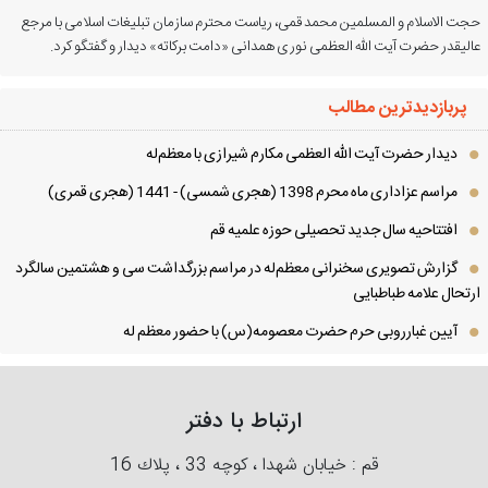
ت الاسلام و المسلمین محمد قمی، ریاست محترم سازمان تبلیغات اسلامی با مرجع
لیقدر حضرت آیت الله العظمی نوری همدانی «دامت برکاته» دیدار و گفتگو کرد.
پربازدیدترین مطالب
دیدار حضرت آیت الله العظمی مكارم شیرازی با معظم‌له
مراسم عزاداری ماه محرم 1398 (هجری شمسی) - 1441 (هجری قمری)
افتتاحیه سال جدید تحصیلی حوزه علمیه قم
گزارش تصویری سخنرانی معظم‌له در مراسم بزرگداشت سی و هشتمین سالگرد
تحال علامه طباطبایی
آیین غبارروبی حرم حضرت معصومه(س) با حضور معظم له
ارتباط با دفتر
قم : خیابان شهدا ، كوچه 33 ، پلاك 16