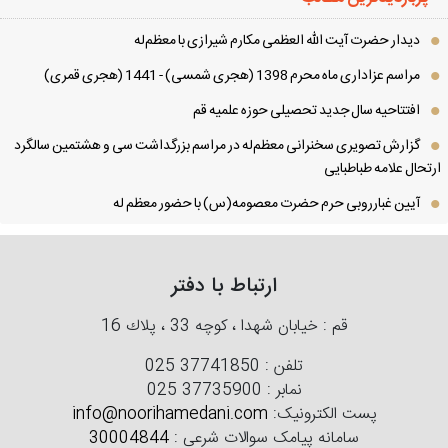
دیدار حضرت آیت الله العظمی مكارم شیرازی با معظم‌له
مراسم عزاداری ماه محرم 1398 (هجری شمسی) - 1441 (هجری قمری)
افتتاحیه سال جدید تحصیلی حوزه علمیه قم
گزارش تصویری سخنرانی معظم‌له در مراسم بزرگداشت سی و هشتمین سالگرد
تحال علامه طباطبایی
آیین غبارروبی حرم حضرت معصومه(س) با حضور معظم له
ارتباط با دفتر
قم : خیابان شهدا ، كوچه 33 ، پلاك 16
تلفن :
025 37741850
نمابر :
025 37735900
پست الکترونیک:
info@noorihamedani.com
سامانه پیامک سوالات شرعی :
30004844