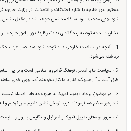
به گزارش پایگاه اطلاع رسانی دفتر حضرت آیت‌الله العظمی نوری ه
محترم امور خارجه با اشاره اختلافات و انتقادات در وزارت خارجه
شود چون موجب سوء استفاده دشمن خواهد شد در مقابل دشمن بای
ایشان در ادامه توصیه پنجگانه‌ای به دکتر ظریف وزیر امور خارجه ایرا
1 - آنچه در سیاست خارجی باید توجه شود سه اصل عزت، حکمت
برداشته می‌شود.
2 - سیاست ما بر اساس فرهنگ قرآنی و اسلامی است و بر این اساس با 
طبق آیات قرآن هیچگاه کفار با ما کنار نخواهند آمد چون خوی سلطه گ
3 - در موضوع برجام دیدیم آمریکا به هیچ وجه قابل اعتماد نیست
شد رهبر معظم هم فرمودند هرجا نرمش نشان دادیم ضرر کردیم و اعتما
4 - امروز عربستان با پول آمریکا و اسرائیل و انگلیس با پول و تبلیغات وسیع اسلام هراسی و شیعه هراسی و ایران هراسی راه انداختن وزارت خارجه باید چهره حقیقی اسلام و تشیع را به دنیا نشان دهد.