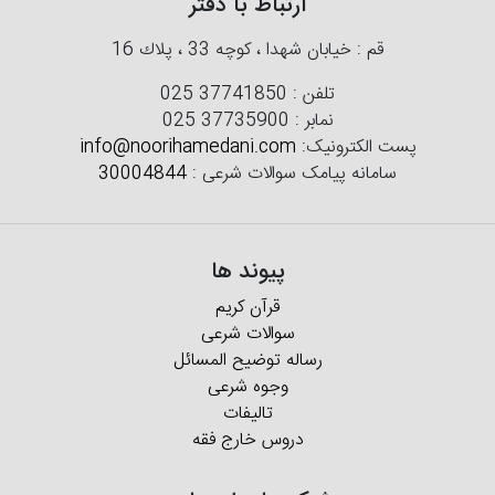
ارتباط با دفتر
قم : خیابان شهدا ، كوچه 33 ، پلاك 16
تلفن :
025 37741850
نمابر :
025 37735900
پست الکترونیک:
info@noorihamedani.com
سامانه پیامک سوالات شرعی :
30004844
پیوند ها
قرآن کریم
سوالات شرعی
رساله توضیح المسائل
وجوه شرعی
تالیفات
دروس خارج فقه