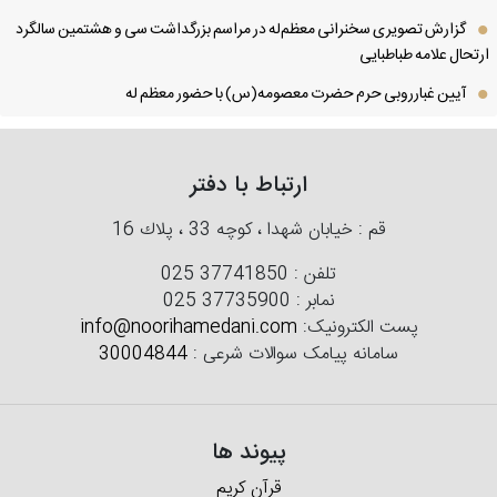
گزارش تصویری سخنرانی معظم‌له در مراسم بزرگداشت سی و هشتمین سالگرد
تحال علامه طباطبایی
آیین غبارروبی حرم حضرت معصومه(س) با حضور معظم له
ارتباط با دفتر
قم : خیابان شهدا ، كوچه 33 ، پلاك 16
تلفن :
025 37741850
نمابر :
025 37735900
پست الکترونیک:
info@noorihamedani.com
سامانه پیامک سوالات شرعی :
30004844
پیوند ها
قرآن کریم