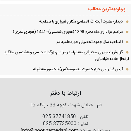
پربازدیدترین مطالب
دیدار حضرت آیت الله العظمی مكارم شیرازی با معظم‌له
مراسم عزاداری ماه محرم 1398 (هجری شمسی) - 1441 (هجری قمری)
افتتاحیه سال جدید تحصیلی حوزه علمیه قم
گزارش تصویری سخنرانی معظم‌له در مراسم بزرگداشت سی و هشتمین سالگرد
تحال علامه طباطبایی
آیین غبارروبی حرم حضرت معصومه(س) با حضور معظم له
ارتباط با دفتر
قم : خیابان شهدا ، كوچه 33 ، پلاك 16
تلفن :
025 37741850
نمابر :
025 37735900
پست الکترونیک:
info@noorihamedani.com