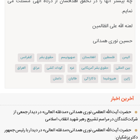
چه بیشتر آنها را در تحقق اهدافشان از درگاه الهی مسئلت می
نمایم.
لعنه الله علی الظالمین
حسین نوری همدانی
الیمن
فلسطین
افغانستان
صهیونیسم
حقوق بشر
کنفرانس
بین المللی
حقوق بشر آمریکایی
غزه
كودك كشی
عراق
العراق
ژاپن
هیروشیما
ناكازاكی
طالبان
داعش
آخرین اخبار
حضرت آیت‌الله العظمی نوری همدانی «مدظله العالی» در دیدار جمعی از
کت‌کنندگان در مراسم تشییع رهبر شهید انقلاب اسلامی
حضرت آیت‌الله العظمی نوری همدانی«مدظله العالی» در دیدار با رئیس جمهور
تر پزشکیان: