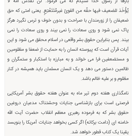
بارها از رسول خدا شنیدم که می فرمود: لن تُقَدّسَ أُمة لا
یُؤْخَذ للضعیف فیها حقّه من القوىّ غیرمُتَتَعْتِعٍ. یعنی امتی که حق
ضعیفان را از زورمندان با صراحت و بدون خوف و ترس نگیرد هرگز
پاک نمی شود و روی سعادت را نمی بیند و روی سعادت را نمی
بیند. پس بنابراین حقوق بشر واقعی در اسلام محقق می شود و این
آیات قرآن است که پیوسته انسان را به حمایت از ضعفا و مظلومین
و مستضعفین فرا می خواند و به مبارزه با استکبار و ستمگران و
ظالمین دستور می دهد و یک انسان مسلمان باید همیشه در کنار
مظلوم و بر علیه ظالم باشد.
نامگذاری هفته دوم تیر ماه به عنوان هفته حقوق بشر آمریکایی
فرصتی است برای بازشناسی جنایات وحشتناک مدعیان دروغین
حقوق بشر که به فرموده رهبری معظم انقلاب حضرت آیت الله
خامنه ای (دامت برکاته) اگر کسی بخواهد جنایات آمریکا را بنویسد
یقینا یک کتاب قطور خواهد شد.