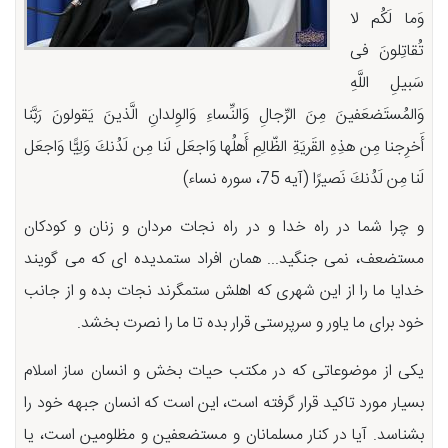
وَما لَكُم لا
تُقاتِلونَ فی
سَبیلِ اللَّهِ
وَالمُستَضعَفینَ مِنَ الرِّجالِ وَالنِّساءِ وَالوِلدانِ الَّذینَ یَقولونَ رَبَّنا
أَخرِجنا مِن هذِهِ القَریَةِ الظّالِمِ أَهلُها وَاجعَل لَنا مِن لَدُنكَ وَلِیًّا وَاجعَل
لَنا مِن لَدُنكَ نَصیرًا (آیه 75، سوره نساء)
و چرا شما در راه خدا و در راه نجات مردان و زنان و کودکان
مستضعف، نمی جنگید... همان افراد ستمدیده ای که می گویند
خدایا ما را از این شهری که اهلش ستمگرند نجات بده و از جانب
خود برای ما یاور و سرپرستی قرار بده تا ما را نصرت بخشد.
یکی از موضوعاتی که در مکتب حیات بخش و انسان ساز اسلام
بسیار مورد تاکید قرار گرفته است، این است که انسان جبهه خود را
بشناسد. آیا در کنار مسلمانان و مستضعفین و مظلومین است، یا