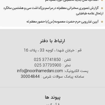
افتتاحیه سال جدید تحصیلی حوزه علمیه قم
گزارش تصویری سخنرانی معظم‌له در مراسم بزرگداشت سی و هشتمین سالگرد
تحال علامه طباطبایی
آیین غبارروبی حرم حضرت معصومه(س) با حضور معظم له
ارتباط با دفتر
قم : خیابان شهدا ، كوچه 33 ، پلاك 16
تلفن :
025 37741850
نمابر :
025 37735900
پست الکترونیک:
info@noorihamedani.com
سامانه پیامک سوالات شرعی :
30004844
پیوند ها