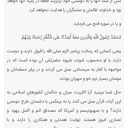
کس از شما آنها را به دوستی خود برگزیند قطعا در زمره آنها خواهد
بود و خداوند ظالمان و ستمگران را هدایت نخواهد کرد.
و یا در سوره فتح می فرماید:
مُحَمَّدٌ رَّسُولُ اللَّهِ وَالَّذِینَ مَعَهُ أَشِدَّآءُ عَلَى الْكُفَّارِ رُحَمَآءُ بَیْنَهُمْ
یعنی کسانی که رسالت پیامبر اکرم صلی الله را قبول دارند و دوست
دارند با او محسوب شوند، شیوه حضرتش آن بوده است که در
مواجهه با کفار به سرسختی عمل می کردند و در برابر مسلمانان و
مومنان بسیار نرم خو و مهربان بودند.
حال شما ببینید آیا اکثریت سران و حاکمان کشورهای اسلامی به
این آیات قرآن عمل می کنند یا نه برعکس با دشمنان طرح دوستی
دارند؟ و با صهیونیسم و آمریکا که مصداق اتم و اکمل یهود و
نصاری امروز هستند نهایت همدلی و همکاری را دارند و با