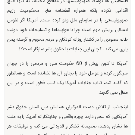
فلسطینى ها توسط صهیونیستها در مقاطع مختلف نه تنها هیچ
اقدامى نكرده بلكه همواره قطعنامه هاى محكومیت رژیم
صهیونیستى را در سازمان ملل وتو كرده است. آمریكا اگر نفوس
انسانى برایش مهم است چرا با هواپیماها و تسلیحات خود دولت
ظالم سعودى را در كشتار روزانه كودكان و مردم محروم و گرسنه یمن
یارى مى كند ، كجاى این جنایات با حقوق بشر سازگار است؟!
آمریکا تا کنون بیش از 60 حکومت ملی و مردمی را در جهان
سرنگون کرده و عوامل خود را بجای آن ها نشانده است و همانطور
که گفته شد، کتاب جنایات آمریکا یک کتاب قطور است و در این
مقال نمی گنجد.
اینجانب از تلاش دست اندرکاران همایش بین المللی حقوق بشر
آمریکایی که سعی دارند چهره واقعی و جنایتکارانه آمریکا را به ملت
ها نشان بدهند، صمیمانه تشکر و قدردانی می کنم و توفیقات هر