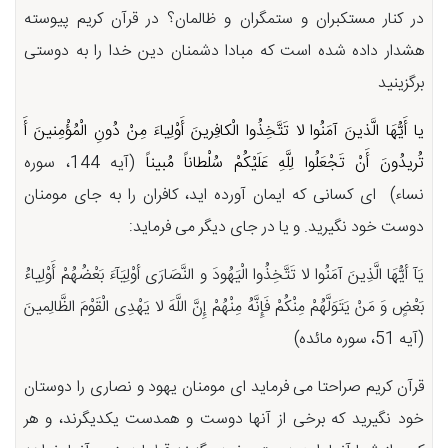
در کنار مستکبران و ستمگران و ظالمان؟ در قرآن کریم پیوسته
هشدار داده شده است که مبادا دشمنان دین خدا را به دوستی
برگزینید
یا أَیُّهَا الَّذینَ آمَنُوا لا تَتَّخِذُوا الْکافِرینَ أَوْلِیاءَ مِنْ دُونِ الْمُؤْمِنینَ أَ
تُریدُونَ أَنْ تَجْعَلُوا لِلَّهِ عَلَیْکُمْ سُلْطاناً مُبیناً
(آیه 144، سوره
نساء) ای کسانی که ایمان آورده اید، کافران را به جای مومنان
دوست خود نگیرید. و یا در جای دیگر می فرماید:
یَآ أیُّهَا الَّذِینَ آمَنُوا لا تَتَّخِذُوا الْیَهُودَ و النَّصَارَی أوْلِیَآءَ بَعْضُهُمْ أَوْلِیاءُ
بَعْضٍ وَ مَنْ یَتَوَلَّهُمْ مِنْکُمْ فَإِنَّهُ مِنْهُمْ إِنَّ اللَّهَ لا یَهْدِی الْقَوْمَ الظَّالِمینَ
(آیه 51، سوره مائده)
قرآن کریم صراحتا می فرماید ای مومنان یهود و نصاری را دوستان
خود نگیرید که برخی از آنها دوست و همدست یکدیگرند، و هر