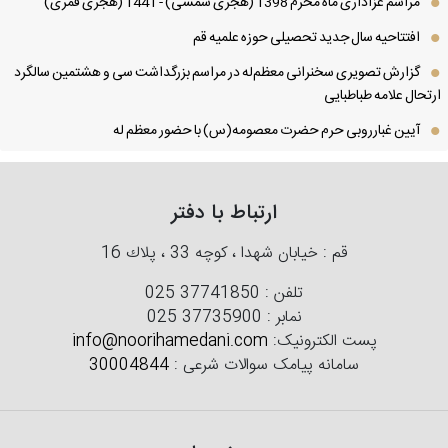
مراسم عزاداری ماه محرم 1398 (هجری شمسی) - 1441 (هجری قمری)
افتتاحیه سال جدید تحصیلی حوزه علمیه قم
گزارش تصویری سخنرانی معظم‌له در مراسم بزرگداشت سی و هشتمین سالگرد
تحال علامه طباطبایی
آیین غبارروبی حرم حضرت معصومه(س) با حضور معظم له
ارتباط با دفتر
قم : خیابان شهدا ، كوچه 33 ، پلاك 16
تلفن :
025 37741850
نمابر :
025 37735900
پست الکترونیک:
info@noorihamedani.com
سامانه پیامک سوالات شرعی :
30004844