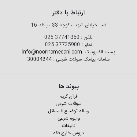
ارتباط با دفتر
قم : خیابان شهدا ، كوچه 33 ، پلاك 16
تلفن :
025 37741850
نمابر :
025 37735900
پست الکترونیک:
info@noorihamedani.com
سامانه پیامک سوالات شرعی :
30004844
پیوند ها
قرآن کریم
سوالات شرعی
رساله توضیح المسائل
وجوه شرعی
تالیفات
دروس خارج فقه