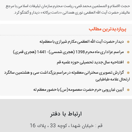
ت الاسلام و المسلمین محمد قمی، ریاست محترم سازمان تبلیغات اسلامی با مرجع
لیقدر حضرت آیت الله العظمی نوری همدانی «دامت برکاته» دیدار و گفتگو کرد.
پربازدیدترین مطالب
دیدار حضرت آیت الله العظمی مكارم شیرازی با معظم‌له
مراسم عزاداری ماه محرم 1398 (هجری شمسی) - 1441 (هجری قمری)
افتتاحیه سال جدید تحصیلی حوزه علمیه قم
گزارش تصویری سخنرانی معظم‌له در مراسم بزرگداشت سی و هشتمین سالگرد
تحال علامه طباطبایی
آیین غبارروبی حرم حضرت معصومه(س) با حضور معظم له
ارتباط با دفتر
قم : خیابان شهدا ، كوچه 33 ، پلاك 16