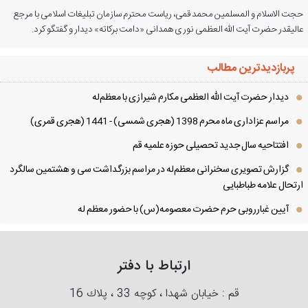
ت الاسلام و المسلمین محمد قمی، ریاست محترم سازمان تبلیغات اسلامی با مرجع
لیقدر حضرت آیت الله العظمی نوری همدانی «دامت برکاته» دیدار و گفتگو کرد.
پربازدیدترین مطالب
دیدار حضرت آیت الله العظمی مكارم شیرازی با معظم‌له
مراسم عزاداری ماه محرم 1398 (هجری شمسی) - 1441 (هجری قمری)
افتتاحیه سال جدید تحصیلی حوزه علمیه قم
گزارش تصویری سخنرانی معظم‌له در مراسم بزرگداشت سی و هشتمین سالگرد
تحال علامه طباطبایی
آیین غبارروبی حرم حضرت معصومه(س) با حضور معظم له
ارتباط با دفتر
قم : خیابان شهدا ، كوچه 33 ، پلاك 16