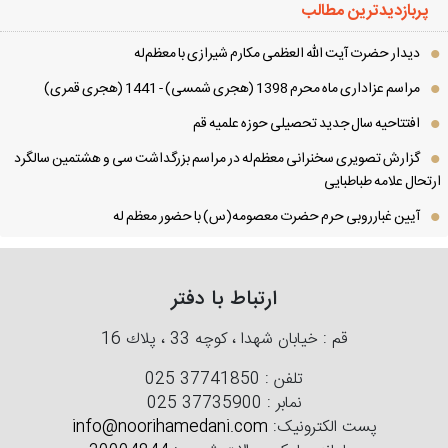
پربازدیدترین مطالب
دیدار حضرت آیت الله العظمی مكارم شیرازی با معظم‌له
مراسم عزاداری ماه محرم 1398 (هجری شمسی) - 1441 (هجری قمری)
افتتاحیه سال جدید تحصیلی حوزه علمیه قم
گزارش تصویری سخنرانی معظم‌له در مراسم بزرگداشت سی و هشتمین سالگرد
تحال علامه طباطبایی
آیین غبارروبی حرم حضرت معصومه(س) با حضور معظم له
ارتباط با دفتر
قم : خیابان شهدا ، كوچه 33 ، پلاك 16
تلفن :
025 37741850
نمابر :
025 37735900
پست الکترونیک:
info@noorihamedani.com