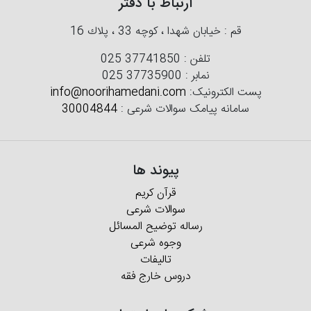
ارتباط با دفتر
قم : خیابان شهدا ، كوچه 33 ، پلاك 16
تلفن :
025 37741850
نمابر :
025 37735900
پست الکترونیک:
info@noorihamedani.com
سامانه پیامک سوالات شرعی :
30004844
پیوند ها
قرآن کریم
سوالات شرعی
رساله توضیح المسائل
وجوه شرعی
تالیفات
دروس خارج فقه