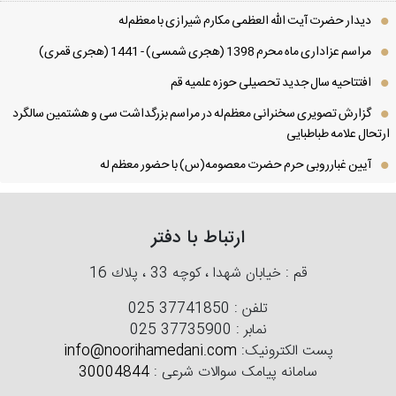
دیدار حضرت آیت الله العظمی مكارم شیرازی با معظم‌له
مراسم عزاداری ماه محرم 1398 (هجری شمسی) - 1441 (هجری قمری)
افتتاحیه سال جدید تحصیلی حوزه علمیه قم
گزارش تصویری سخنرانی معظم‌له در مراسم بزرگداشت سی و هشتمین سالگرد
تحال علامه طباطبایی
آیین غبارروبی حرم حضرت معصومه(س) با حضور معظم له
ارتباط با دفتر
قم : خیابان شهدا ، كوچه 33 ، پلاك 16
تلفن :
025 37741850
نمابر :
025 37735900
پست الکترونیک:
info@noorihamedani.com
سامانه پیامک سوالات شرعی :
30004844