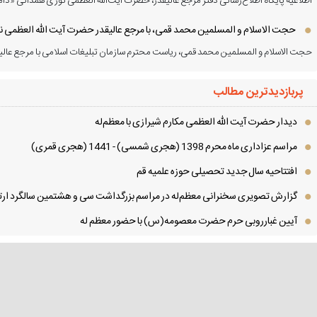
اطلاعیه پایگاه اطلاع‌رسانی دفتر مرجع عالیقدر، حضرت آیت‌الله العظمی نوری همدانی «دام
حجت الاسلام و المسلمین محمد قمی، با مرجع عالیقدر حضرت آیت الله العظمی نور
حجت الاسلام و المسلمین محمد قمی، ریاست محترم سازمان تبلیغات اسلامی با مرجع عالیق
پربازدیدترین مطالب
دیدار حضرت آیت الله العظمی مكارم شیرازی با معظم‌له
مراسم عزاداری ماه محرم 1398 (هجری شمسی) - 1441 (هجری قمری)
افتتاحیه سال جدید تحصیلی حوزه علمیه قم
گزارش تصویری سخنرانی معظم‌له در مراسم بزرگداشت سی و هشتمین سالگرد ارتح
آیین غبارروبی حرم حضرت معصومه(س) با حضور معظم له