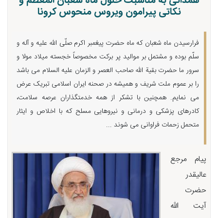
همدانی به مناسبت حلول ماه شعبان المعظم و
نکاتی پیرامون ویروس منحوس کرونا
فرارسیدن ماه شعبان که ماه حضرت پیغمبر اکرم صلّی الله علیه و آله و
سلّم بوده و مشتمل بر موالید پر برکت مخصوصاً خجسته میلاد مولا و
سرور ما حضرت بقیة الله صاحب العصر و الزمان علیه السلام می باشد
را بر عموم ملت شریف و همیشه در صحنه ایران اسلامی تبریک عرض
می نمایم. همچنین با تشکر از همه خدمتگذاران عرصه سلامت،
کادرهای پزشکی و درمانی و نیروهایی مسلح که با اخلاص و ایثار
متحمل زحمات فراوانی می شوند ...
پیام مرجع
عالیقدر
حضرت
آیت الله