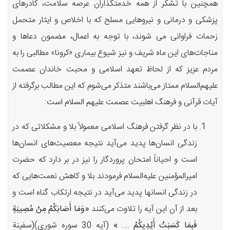
همچنین با تشکر از همه خدمتگذاران عرصه سلامت، کادرهای
پزشکی و درمانی و نیروهایی مسلح که با اخلاص و ایثار متحمل
زحمات فراوانی می شوند، با توجه به اعمال، مضمون دعاها و
مناجات‌های این ماه شریف و نیز شیوع بیماری «کرونا» مطالبی را به
مردم عزیز که از لحاظ تعهد اسلامی و محبت خاندان عصمت
علیهم‌السلام ممتاز می‌باشند متذکر می‌شوم که این مطالب برگرفته از
آیات قرآنی و فرهنگ اهلبیت عصمت علیهم‌ السلام است:
با در نظر گرفتن فرهنگ اسلامی معمولاً بلا و مشکلاتی که در
زندگی انسان‌ها پدید می‌آید نتیجه معصیت‌های انسان‌ها
است و احیاناً امتحان پروردگار را نیز در بر دارد که حضرت
امیرالمؤمنین علیه‌السلام فرمودند بلا و کاهش نعمت‌هایی که
در زندگی انسانها پدید می‌آید در نتیجه ارتکاب گناه است و
بعد از آن این آیه را تلاوت می‌کنند
«وَمَا أَصَابَكُمْ مِنْ مُصِیبَةٍ
فَبِمَا كَسَبَتْ أَیْدِیكُمْ ... »
(آیه 30 سوره شوری)(سفینة