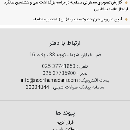
گزارش تصویری سخنرانی معظم‌له در مراسم بزرگداشت سی و هشتمین سالگرد
تحال علامه طباطبایی
آیین غبارروبی حرم حضرت معصومه(س) با حضور معظم له
ارتباط با دفتر
قم : خیابان شهدا ، كوچه 33 ، پلاك 16
تلفن :
025 37741850
نمابر :
025 37735900
پست الکترونیک:
info@noorihamedani.com
سامانه پیامک سوالات شرعی :
30004844
پیوند ها
قرآن کریم
سوالات شرعی