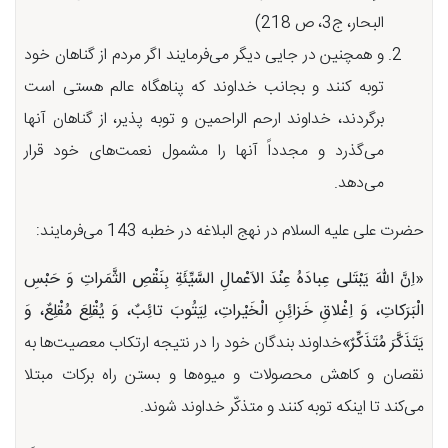
البحار، ج3، ص 218)
و همچنین در جایی دیگر می‌فرمایند اگر مردم از گناهان خود
توبه کنند و بجانب خداوند که پناهگاه عالم هستی است
برگردند، خداوند ارحم الراحمین و توبه پذیر، از گناهان آنها
می‌گذرد و مجدداً آنها را مشمول نعمت‌های خود قرار
می‌دهد.
حضرت علی علیه السلام در نهج البلاغه در خطبه 143 می‌فرمایند:
«اِنَّ اللّهَ یَبْتَلى عِبادَهُ عِنْدَ الاَعْمالِ السَّیِّئَةِ بِنَقْصِ الثَّمَراتِ وَ حَبْسِ
الْبَرَكاتِ، وَ اِغْلاقِ خَزائِنِ الْخَیْراتِ، لِیَتُوبَ تائِبٌ، وَ یُقْلِعَ مُقْلِعٌ، وَ
یَتَذَكَّرَ مُتَذَكِّرٌ»
خداوند بندگان خود را در نتیجه ارتکاب معصیت‌ها به
نقصان و کاهش محصولات و میوه‌ها و بستن راه برکات مبتلا
می‌کند تا اینکه توبه کنند و متذکّر خداوند شوند.