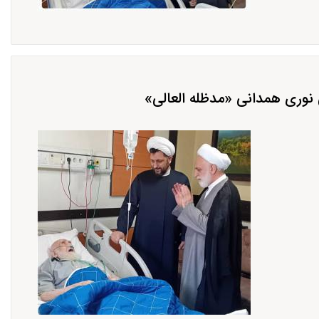
 نوری همدانی «مدظله العالی»