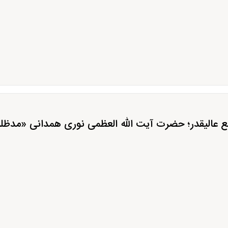
 عالیقدر؛ حضرت آیت الله العظمی نوری همدانی «مدظله 