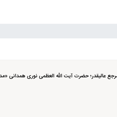
جع عالیقدر؛ حضرت آیت الله العظمی نوری همدانی «مدظ