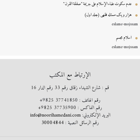
عدم سكوت علماء الإسلام على جريمة "صفقة القرن"
هزار و یک مسئله فقهی (جلد اول)
eslame-mojss
اسلام مجسم
eslame-mojss
الإرتباط مع المكتب
قم : شارع الشهداء زقاق رقم 33 رقم الدار 16
رقم الهاتف :
+9825 37741850
رقم الفاكس :
+9825 37735900
البريد الإلكتروني:
info@noorihamedani.com
رقم الرسائل النصية :
30004844