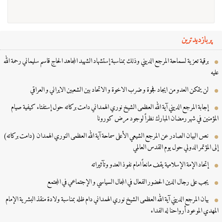
پربازدیدترین
برقية تعزية لسماحة المرجع الديني وذلك بمناسبة إستشهاد الشهيد المجاهد الحاج قاسم سليماني رحمة الله
ه
لن يتمكن العدو من ايجاد فجوة و ضرب الاخوة و الاتحاد بين الشعبين الايراني و العراقي
إجابة المرجع الديني آية الله العظمى الشيخ نوري الهمداني دامت بركاته حول إستفتاء كيفية صيام
مؤمنين في شهر رمضان المبارك نظراً لوجود مرض كورونا
نص البيان الصادر عن المرجع الشيعي الأعلى سماحة آية الله العظمى النوري الهمدان (دامت بركاته)
ی المؤتمر الدولي حول یوم القدس العالمي
إتحاد الإمة الإسلامية يقف مانعاً امام نفوذ العدو وتآثيراته
يجب على رجال الدين الحضور الفعال في المجال السياسي و الإجتماعي في المجتمع
بيان المرجع الديني آية الله العظمى الشيخ نوري الهمداني دام ظله بمناسبة ولادة منقذ البشرية الإمام
مهدي الموعود أرواحنا له الفداء