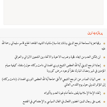
پربازدیدترین
برقية تعزية لسماحة المرجع الديني وذلك بمناسبة إستشهاد الشهيد المجاهد الحاج قاسم سليماني رحمة الله
ه
لن يتمكن العدو من ايجاد فجوة و ضرب الاخوة و الاتحاد بين الشعبين الايراني و العراقي
إجابة المرجع الديني آية الله العظمى الشيخ نوري الهمداني دامت بركاته حول إستفتاء كيفية صيام
مؤمنين في شهر رمضان المبارك نظراً لوجود مرض كورونا
نص البيان الصادر عن المرجع الشيعي الأعلى سماحة آية الله العظمى النوري الهمدان (دامت بركاته)
ی المؤتمر الدولي حول یوم القدس العالمي
إتحاد الإمة الإسلامية يقف مانعاً امام نفوذ العدو وتآثيراته
يجب على رجال الدين الحضور الفعال في المجال السياسي و الإجتماعي في المجتمع