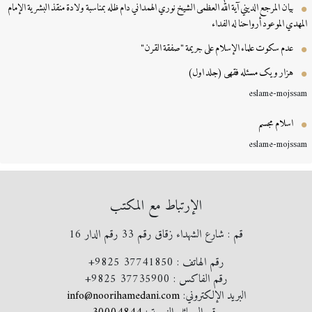
بيان المرجع الديني آية الله العظمى الشيخ نوري الهمداني دام ظله بمناسبة ولادة منقذ البشرية الإمام
مهدي الموعود أرواحنا له الفداء
عدم سكوت علماء الإسلام على جريمة "صفقة القرن"
هزار و یک مسئله فقهی (جلد اول)
eslame-mojss
اسلام مجسم
eslame-mojss
الإرتباط مع المكتب
قم : شارع الشهداء زقاق رقم 33 رقم الدار 16
رقم الهاتف :
+9825 37741850
رقم الفاكس :
+9825 37735900
البريد الإلكتروني:
info@noorihamedani.com