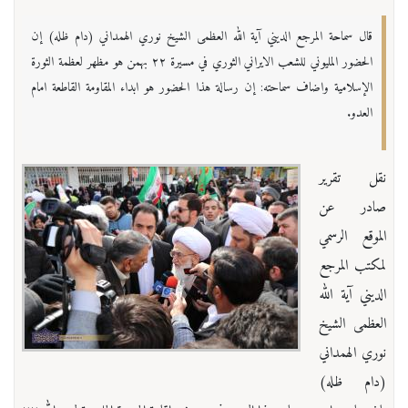
قال سماحة المرجع الديني آية الله العظمى الشيخ نوري الهمداني (دام ظله) إن
الحضور المليوني للشعب الايراني الثوري في مسيرة ٢٢ بهمن هو مظهر لعظمة الثورة
الإسلامية واضاف سماحته: إن رسالة هذا الحضور هو ابداء المقاومة القاطعة امام
العدو.
نقل تقرير
صادر عن
الموقع الرسمي
لمكتب المرجع
الديني آية الله
العظمى الشيخ
نوري الهمداني
(دام ظله)