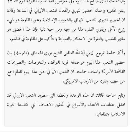
بان سماحته ابدى صباح هذا اليوم وفي معرض إقامة المسيرة المليونية ليوم الله ٢٢
بهمن تقديره وامتنانه للحضور الثوري والفعال للشعب الايراني في الساحة وقال:
ان الحضور الثوري للشعب الايراني والشعوب الإسلامية ومحور المقاومة هو شيء
يزرع الآمل ويقوي القلب هذا من جهة ومن جهة ثانية فإن هذا الحضور هو
مظهر للغضب والنفرة من الاستكبار والصهاينة والتأكيد على المقاومة في قبالهم.
وأكد سماحة المرجع الديني آية الله العظمى الشيخ نوري الهمداني (دام ظله) بان
حضور الشعب هذا اليوم هو صفعة قوية للمواقف والتخرصات والتصريحات
الفاضحة لامريكا واضاف سماحته: ان الشعب الايراني اعلن هذا اليوم للعالم اجمع
عن غضبه ونفرته من الارهاب الامريكي.
وتابع سماحته قائلا: ان هذه الوحدة والعظمة التي سطرها الشعب الايراني قد
افشل مخططات الاعداء والاسراع في تحقيق الاهداف التي تنشدها الثورة
الاسلامية وتطلعاتها.