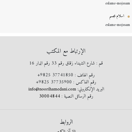
eslame-mojss
اسلام مجسم
eslame-mojss
الإرتباط مع المكتب
قم : شارع الشهداء زقاق رقم 33 رقم الدار 16
رقم الهاتف :
+9825 37741850
رقم الفاكس :
+9825 37735900
البريد الإلكتروني:
info@noorihamedani.com
رقم الرسائل النصية :
30004844
الروابط