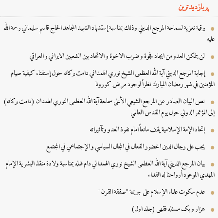
پربازدیدترین
برقية تعزية لسماحة المرجع الديني وذلك بمناسبة إستشهاد الشهيد المجاهد الحاج قاسم سليماني رحمة الله
ه
لن يتمكن العدو من ايجاد فجوة و ضرب الاخوة و الاتحاد بين الشعبين الايراني و العراقي
إجابة المرجع الديني آية الله العظمى الشيخ نوري الهمداني دامت بركاته حول إستفتاء كيفية صيام
مؤمنين في شهر رمضان المبارك نظراً لوجود مرض كورونا
نص البيان الصادر عن المرجع الشيعي الأعلى سماحة آية الله العظمى النوري الهمدان (دامت بركاته)
ی المؤتمر الدولي حول یوم القدس العالمي
إتحاد الإمة الإسلامية يقف مانعاً امام نفوذ العدو وتآثيراته
يجب على رجال الدين الحضور الفعال في المجال السياسي و الإجتماعي في المجتمع
بيان المرجع الديني آية الله العظمى الشيخ نوري الهمداني دام ظله بمناسبة ولادة منقذ البشرية الإمام
مهدي الموعود أرواحنا له الفداء
عدم سكوت علماء الإسلام على جريمة "صفقة القرن"
هزار و یک مسئله فقهی (جلد اول)