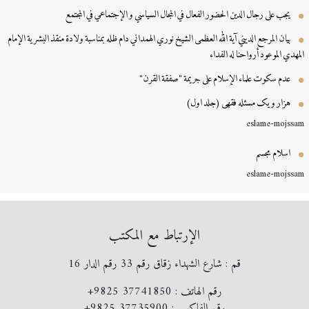
يجب على رجال الدين الحضور الفعال في المجال السياسي و الإجتماعي في المجتمع
بيان المرجع الديني آية الله العظمى الشيخ نوري الهمداني دام ظله بمناسبة ولادة منقذ البشرية الإمام
مهدي الموعود أرواحنا له الفداء
عدم سكوت علماء الإسلام على جريمة "صفقة القرن"
هزار و یک مسئله فقهی (جلد اول)
eslame-mojss
اسلام مجسم
eslame-mojss
الإرتباط مع المكتب
قم : شارع الشهداء زقاق رقم 33 رقم الدار 16
رقم الهاتف :
+9825 37741850
رقم الفاكس :
+9825 37735900