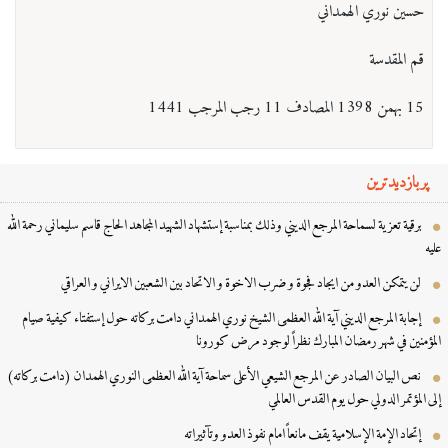
حسين نوري الهمداني
قم المقدسة
15 بهمن 1398 المصادف 11 رجب المرجب 1441
پربازدیدترین
برقية تعزية لسماحة المرجع الديني وذلك بمناسبة إستشهاد الشهيد المجاهد الحاج قاسم سليماني رحمة الله
ه
لن يتمكن العدو من ايجاد فجوة و ضرب الاخوة و الاتحاد بين الشعبين الايراني و العراقي
إجابة المرجع الديني آية الله العظمى الشيخ نوري الهمداني دامت بركاته حول إستفتاء كيفية صيام
مؤمنين في شهر رمضان المبارك نظراً لوجود مرض كورونا
نص البيان الصادر عن المرجع الشيعي الأعلى سماحة آية الله العظمى النوري الهمدان (دامت بركاته)
ی المؤتمر الدولي حول یوم القدس العالمي
إتحاد الإمة الإسلامية يقف مانعاً امام نفوذ العدو وتآثيراته