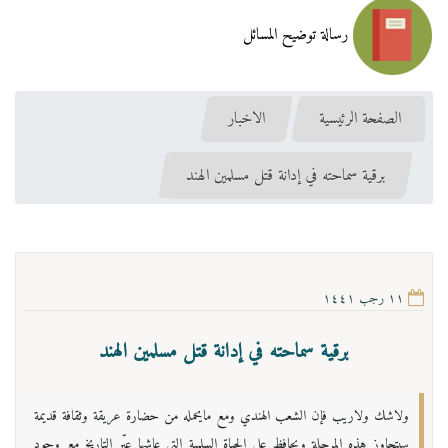
رسالة توضيح المسائل
الصفحة الرئيسية
الاخبار
برقية سماحته في إدانة قتل مسلمين الهند
١١ رجب ١٤٤١
برقية سماحته في إدانة قتل مسلمين الهند
ولاشك ولاريب فإن الشعب الهندي ومع مايحمله من حضارة عريقة وثقافة قديمة
سيتجاوز هذه المرحلة ويحافظ على الحياة السلمية التي عاشها عبّر التاريخ مع وجود