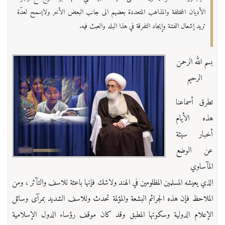
الأديان المختلفة والمذاهب المتعددة بعضهم الى جانب البعض الأخر ولايسمح لعدّة
تريد إشعال الفتنة وإيجاد التفرقة في هذا البلد والعبث فيه.
بسم الله الرحمن
الرحيم
تطرق أسماعنا
هذه الأيام
أخبار سيئة
عن الوضع
المآساوي
الذي يعيشه المسلمين المظلومين في الهند ولاشك فإنها باعثة للاسف والتآثر ، ومن
الملاحظ فإن هذه الجرائم البشعة والمؤلمة تحدث وللاسف الشديد بمرآى وسائل
الإعلام الدولية وسكوتها المطبق وقد كان موقف رؤساء الدول الإسلامية