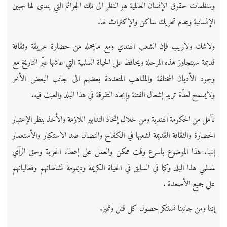
ومنظمات حقوق الإنسان العالمية هو النظر الى تلك الجرائم التي يندى لها جبين
الإنسانية وعدم تحريك ساكن والإكتراث لها.
ولاشك ولاريب فإن الشعب الهندي ومع مايحمله من حضارة عريقة وثقافة
قديمة سيتجاوز هذه المرحلة ويحافظ على الحياة السلمية التي عاشها عبّر التاريخ مع
وجود الأديان المختلفة والمذاهب المتعددة بعضهم الى جانب البعض الأخر
ولايسمح لعدّة تريد إشعال الفتنة وإيجاد التفرقة في هذا البلد والعبث فيه.
نآمل من الحكومة الهندية ومن خلال إتخاذ التدابير اللازمة والأخذ بنظر الإعتبار
الحضارة والثقافة القديمة لشعبها في الكفاح والنضال ضد الاستكبار والأستعمار
إنهاء هذا الموضوع باسرع وقت ممكن والعمل على إعطاء الحرية وحق الرآي
لمسلمي هذا البلد وكما في السابق في الحياة الكريمة وديمومة نشاطاتهم وفعالياتهم
على جميع الأصعدة .
إننا ومن جانبنا نستنكر حصول كل قتل وتميز.