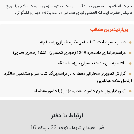
ت الاسلام و المسلمین محمد قمی، ریاست محترم سازمان تبلیغات اسلامی با مرجع
لیقدر حضرت آیت الله العظمی نوری همدانی «دامت برکاته» دیدار و گفتگو کرد.
پربازدیدترین مطالب
دیدار حضرت آیت الله العظمی مكارم شیرازی با معظم‌له
مراسم عزاداری ماه محرم 1398 (هجری شمسی) - 1441 (هجری قمری)
افتتاحیه سال جدید تحصیلی حوزه علمیه قم
گزارش تصویری سخنرانی معظم‌له در مراسم بزرگداشت سی و هشتمین سالگرد
تحال علامه طباطبایی
آیین غبارروبی حرم حضرت معصومه(س) با حضور معظم له
ارتباط با دفتر
قم : خیابان شهدا ، كوچه 33 ، پلاك 16