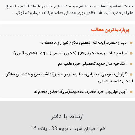
ت الاسلام و المسلمین محمد قمی، ریاست محترم سازمان تبلیغات اسلامی با مرجع
لیقدر حضرت آیت الله العظمی نوری همدانی «دامت برکاته» دیدار و گفتگو کرد.
پربازدیدترین مطالب
دیدار حضرت آیت الله العظمی مكارم شیرازی با معظم‌له
مراسم عزاداری ماه محرم 1398 (هجری شمسی) - 1441 (هجری قمری)
افتتاحیه سال جدید تحصیلی حوزه علمیه قم
گزارش تصویری سخنرانی معظم‌له در مراسم بزرگداشت سی و هشتمین سالگرد
تحال علامه طباطبایی
آیین غبارروبی حرم حضرت معصومه(س) با حضور معظم له
ارتباط با دفتر
قم : خیابان شهدا ، كوچه 33 ، پلاك 16