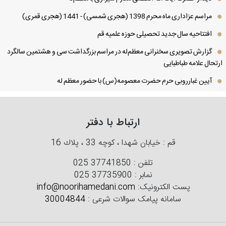
مراسم عزاداری ماه محرم 1398 (هجری شمسی) - 1441 (هجری قمری)
افتتاحیه سال جدید تحصیلی حوزه علمیه قم
گزارش تصویری سخنرانی معظم‌له در مراسم بزرگداشت سی و هشتمین سالگرد
تحال علامه طباطبایی
آیین غبارروبی حرم حضرت معصومه(س) با حضور معظم له
ارتباط با دفتر
قم : خیابان شهدا ، كوچه 33 ، پلاك 16
تلفن :
025 37741850
نمابر :
025 37735900
پست الکترونیک:
info@noorihamedani.com
سامانه پیامک سوالات شرعی :
30004844