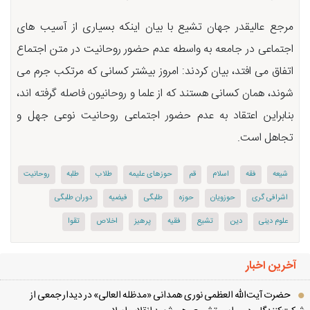
مرجع عالیقدر جهان تشیع با بیان اینکه بسیاری از آسیب های
اجتماعی در جامعه به واسطه عدم حضور روحانیت در متن اجتماع
اتفاق می افتد، بیان کردند: امروز بیشتر کسانی که مرتکب جرم می
شوند، همان کسانی هستند که از علما و روحانیون فاصله گرفته اند،
بنابراین اعتقاد به عدم حضور اجتماعی روحانیت نوعی جهل و
تجاهل است.
شیعه
فقه
اسلام
قم
حوزهای علیمه
طلاب
طلبه
روحانیت
اشرافی گری
حوزویان
حوزه
طلبگی
فیضیه
دوران طلبگی
علوم دینی
دین
تشیع
فقیه
پرهیز
اخلاص
تقوا
آخرین اخبار
حضرت آیت‌الله العظمی نوری همدانی «مدظله العالی» در دیدار جمعی از