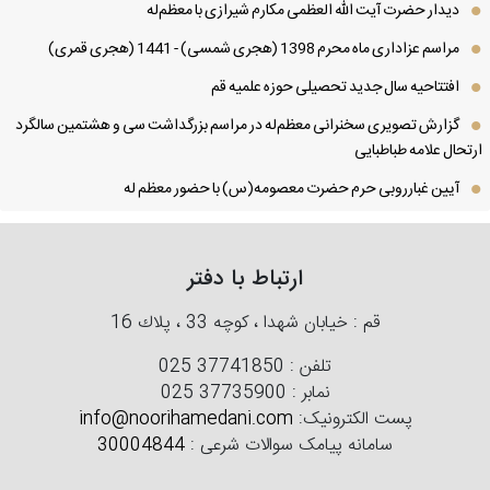
دیدار حضرت آیت الله العظمی مكارم شیرازی با معظم‌له
مراسم عزاداری ماه محرم 1398 (هجری شمسی) - 1441 (هجری قمری)
افتتاحیه سال جدید تحصیلی حوزه علمیه قم
گزارش تصویری سخنرانی معظم‌له در مراسم بزرگداشت سی و هشتمین سالگرد
تحال علامه طباطبایی
آیین غبارروبی حرم حضرت معصومه(س) با حضور معظم له
ارتباط با دفتر
قم : خیابان شهدا ، كوچه 33 ، پلاك 16
تلفن :
025 37741850
نمابر :
025 37735900
پست الکترونیک:
info@noorihamedani.com
سامانه پیامک سوالات شرعی :
30004844