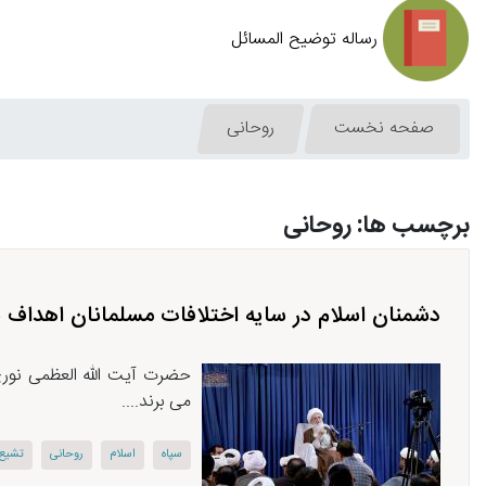
رساله توضیح المسائل
صفحه نخست
روحانی
برچسب ها: روحانی
دشمنان اسلام در سایه اختلافات مسلمانان اهداف 
حضرت آیت الله العظمی نوری
می برند....
سپاه
اسلام
روحانی
تشیع