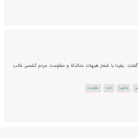
تند: یقینا با شعار هیهات منالذلة و مقاومت مردم کشمیر غالب
ر
عاشورا
ذلت
مقاومت