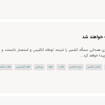
 خواهند شد
 همدانی مسأله کشمیر را نتیجه توطئه انکلیس و استعمار دانستند و گف
ا خواهد کرد....
كشتار كشمیر
مردم كشمیر
طلاب
طلبه
روحانی
طلبه كشمیری
طلاب كشمی