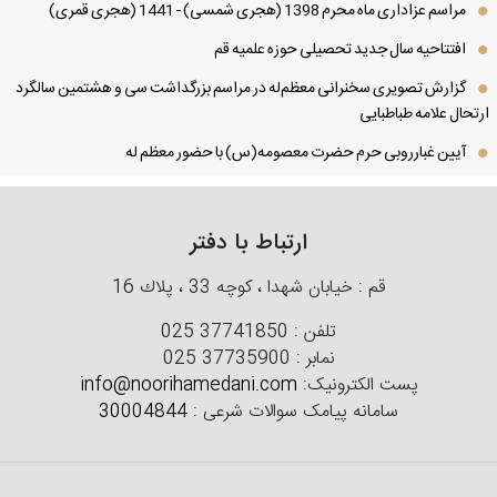
مراسم عزاداری ماه محرم 1398 (هجری شمسی) - 1441 (هجری قمری)
افتتاحیه سال جدید تحصیلی حوزه علمیه قم
گزارش تصویری سخنرانی معظم‌له در مراسم بزرگداشت سی و هشتمین سالگرد
تحال علامه طباطبایی
آیین غبارروبی حرم حضرت معصومه(س) با حضور معظم له
ارتباط با دفتر
قم : خیابان شهدا ، كوچه 33 ، پلاك 16
تلفن :
025 37741850
نمابر :
025 37735900
پست الکترونیک:
info@noorihamedani.com
سامانه پیامک سوالات شرعی :
30004844