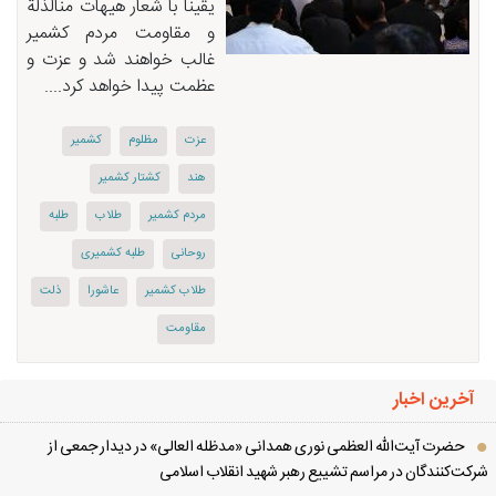
یقینا با شعار هیهات منالذلة
و مقاومت مردم کشمیر
غالب خواهند شد و عزت و
عظمت پیدا خواهد کرد....
عزت
مظلوم
كشمیر
هند
كشتار كشمیر
مردم كشمیر
طلاب
طلبه
روحانی
طلبه كشمیری
طلاب كشمیر
عاشورا
ذلت
مقاومت
آخرین اخبار
حضرت آیت‌الله العظمی نوری همدانی «مدظله العالی» در دیدار جمعی از
کت‌کنندگان در مراسم تشییع رهبر شهید انقلاب اسلامی