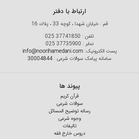
ارتباط با دفتر
قم : خیابان شهدا ، كوچه 33 ، پلاك 16
تلفن :
025 37741850
نمابر :
025 37735900
پست الکترونیک:
info@noorihamedani.com
سامانه پیامک سوالات شرعی :
30004844
پیوند ها
قرآن کریم
سوالات شرعی
رساله توضیح المسائل
وجوه شرعی
تالیفات
دروس خارج فقه