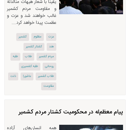
یقینا با شعار هیهات منالذلة
و مقاومت مردم کشمیر
غالب خواهند شد و عزت و
عظمت پیدا خواهد کرد....
عزت
مظلوم
كشمیر
هند
كشتار كشمیر
مردم كشمیر
طلاب
طلبه
روحانی
طلبه كشمیری
طلاب كشمیر
عاشورا
ذلت
مقاومت
پیام معظم‌له در محكومیت كشتار مردم كشمیر
همه انسان‌های آزاده